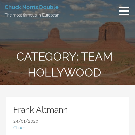
Skip
Chuck Norris Double
to
The most famous in European
content
CATEGORY: TEAM
HOLLYWOOD
Frank Altmann
24/01/2020
Chuck