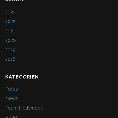
e
er
e
l
2023
b
st
2022
o
o
2021
k
2020
2019
2018
KATEGORIEN
Fotos
News
Team Hollywood
Video