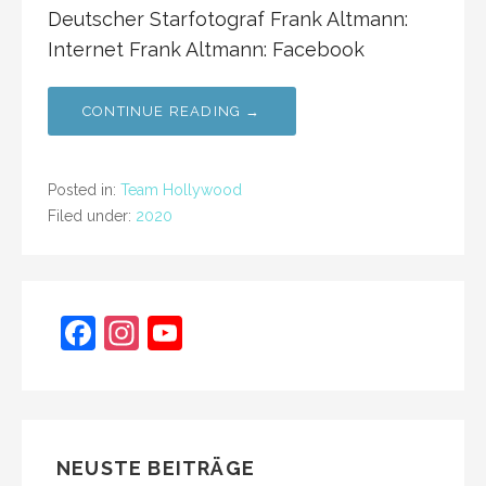
Deutscher Starfotograf Frank Altmann:
Internet Frank Altmann: Facebook
CONTINUE READING →
Posted in:
Team Hollywood
Filed under:
2020
F
In
Y
a
st
o
c
a
u
e
gr
T
b
a
u
NEUSTE BEITRÄGE