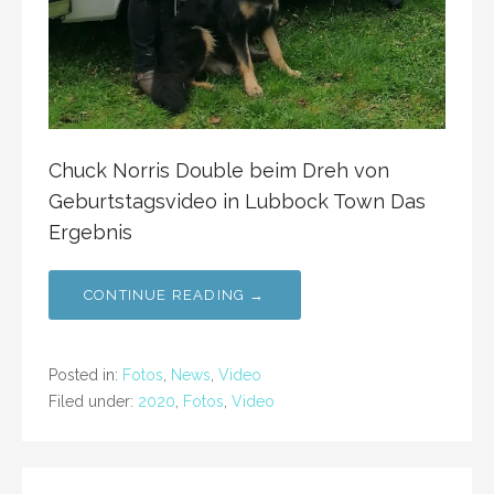
Chuck Norris Double beim Dreh von
Geburtstagsvideo in Lubbock Town Das
Ergebnis
CONTINUE READING →
Posted in:
Fotos
,
News
,
Video
Filed under:
2020
,
Fotos
,
Video