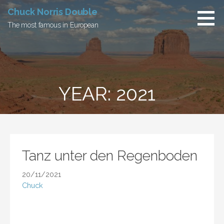
Skip
Chuck Norris Double
to
The most famous in European
content
YEAR: 2021
Tanz unter den Regenboden
20/11/2021
Chuck