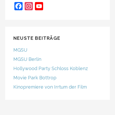
F
In
Y
a
st
o
c
a
u
e
gr
T
b
a
u
NEUSTE BEITRÄGE
o
m
b
MGSU
o
e
MGSU Berlin
k
C
Hollywood Party Schloss Koblenz
h
Movie Park Bottrop
a
n
Kinopremiere von Irrtum der Film
n
el