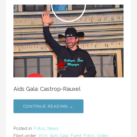
Aids Gala: Castrop-Rauxel
CONTINUE READING →
Posted in:
Fotos
,
News
Filed under:
2021
,
Aids Gala
,
Event
,
Fotos
,
Video