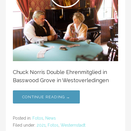
Chuck Norris Double Ehrenmitglied in
Basswood Grove in Westoverledingen
CONTINUE READING →
Posted in:
Fotos
,
News
Filed under:
2021
,
Fotos
,
Westernstadt