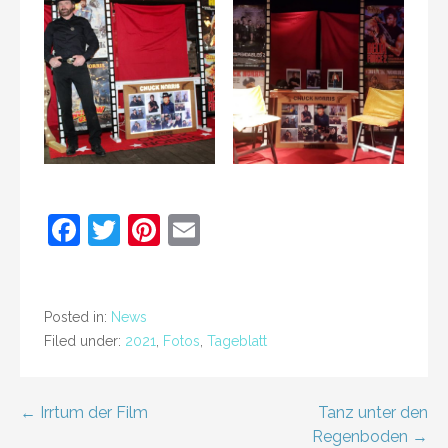
F
T
Pi
E
a
w
nt
m
c
itt
er
ai
e
er
e
l
Posted in:
News
Filed under:
2021
,
Fotos
,
Tageblatt
b
st
o
Post
← Irrtum der Film
o
Tanz unter den
Regenboden →