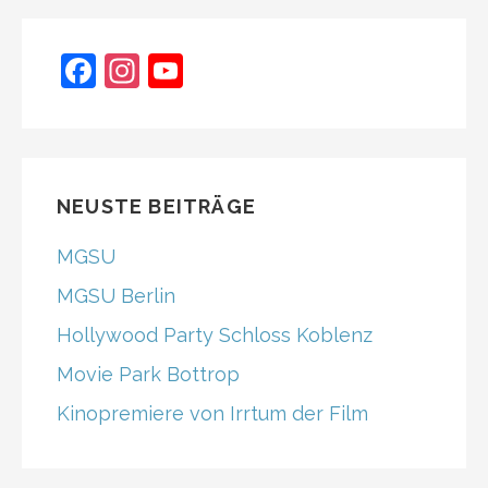
k
navigation
F
In
Y
a
st
o
c
a
u
e
gr
T
b
a
u
NEUSTE BEITRÄGE
o
m
b
MGSU
o
e
MGSU Berlin
k
C
Hollywood Party Schloss Koblenz
h
Movie Park Bottrop
a
n
Kinopremiere von Irrtum der Film
n