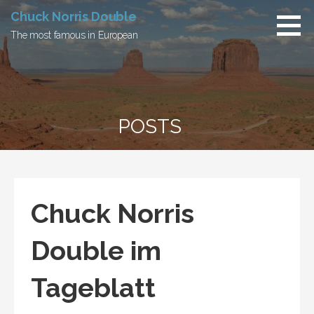
Skip
Chuck Norris Double
to
The most famous in European
content
POSTS
Chuck Norris
Double im
Tageblatt