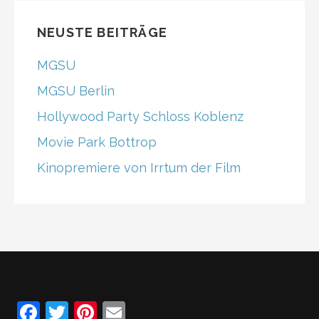
e
gr
T
b
a
u
NEUSTE BEITRÄGE
o
m
b
MGSU
o
e
MGSU Berlin
k
C
Hollywood Party Schloss Koblenz
h
Movie Park Bottrop
a
n
Kinopremiere von Irrtum der Film
n
el
F
T
Pi
E