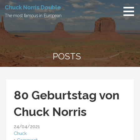
Skip
Chuck Norris Double
to
The most famous in European
content
POSTS
80 Geburtstag von
Chuck Norris
24/04/2021
Chuck