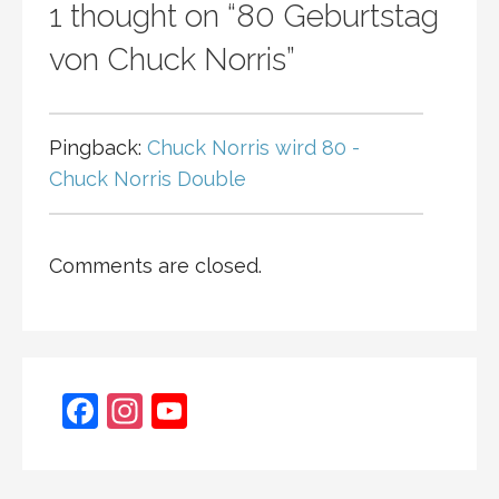
1 thought on
“80 Geburtstag
von Chuck Norris”
Pingback:
Chuck Norris wird 80 -
Chuck Norris Double
Comments are closed.
F
In
Y
a
st
o
c
a
u