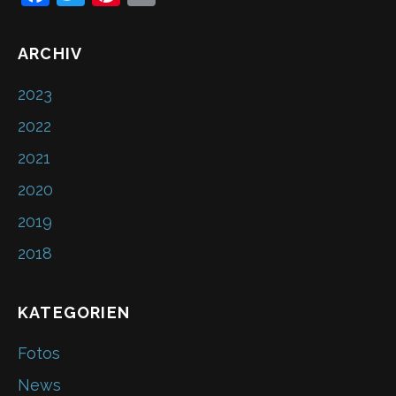
a
w
nt
m
c
itt
er
ai
ARCHIV
e
er
e
l
2023
b
st
2022
o
o
2021
k
2020
2019
2018
KATEGORIEN
Fotos
News