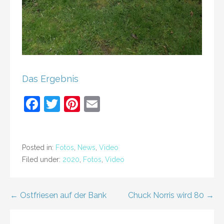
Das Ergebnis
F
T
Pi
E
a
w
nt
m
c
itt
er
ai
e
er
e
l
Posted in:
Fotos
,
News
,
Video
Filed under:
2020
,
Fotos
,
Video
b
st
o
Post
← Ostfriesen auf der Bank
o
Chuck Norris wird 80 →
k
navigation