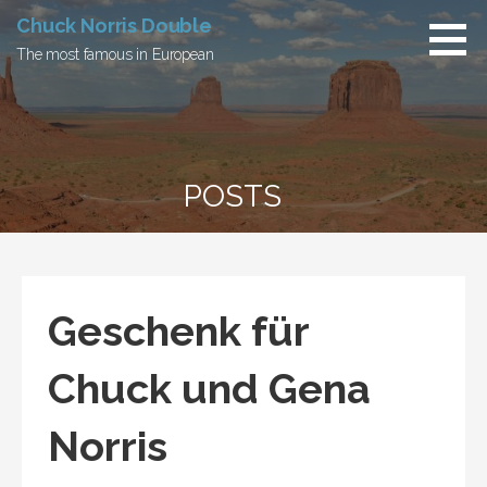
Skip
Chuck Norris Double
to
The most famous in European
content
POSTS
Geschenk für
Chuck und Gena
Norris