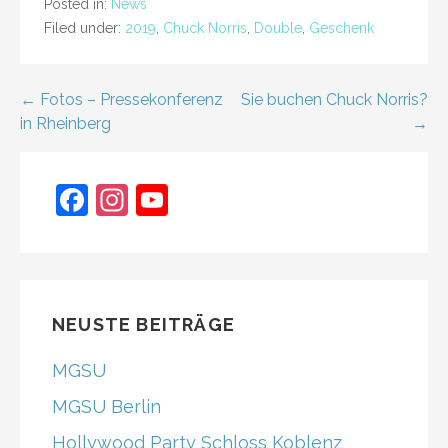
e
er
e
l
Posted in:
News
Filed under:
2019
,
Chuck Norris
,
Double
,
Geschenk
b
st
o
Post
← Fotos – Pressekonferenz
o
Sie buchen Chuck Norris?
in Rheinberg
→
k
navigation
F
In
Y
a
st
o
c
a
u
e
gr
T
b
a
u
NEUSTE BEITRÄGE
o
m
b
MGSU
o
e
MGSU Berlin
k
C
Hollywood Party Schloss Koblenz