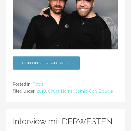
CONTINUE READING →
Posted in:
Fotos
Filed under:
2018
,
Chuck Norris
,
Comic-Con
,
Double
Interview mit DERWESTEN