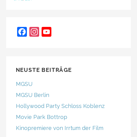
F
In
Y
a
st
o
c
a
u
e
gr
T
b
a
u
NEUSTE BEITRÄGE
o
m
b
MGSU
o
e
MGSU Berlin
k
C
Hollywood Party Schloss Koblenz
h
Movie Park Bottrop
a
n
Kinopremiere von Irrtum der Film