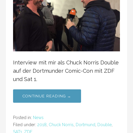
Interview mit mir als Chuck Norris Double
auf der Dortmunder Comic-Con mit ZDF
und Sat 1.
CONTINUE READING →
Posted in:
News
Filed under:
2018
,
Chuck Norris
,
Dortmund
,
Double
,
SAT1
,
ZDF