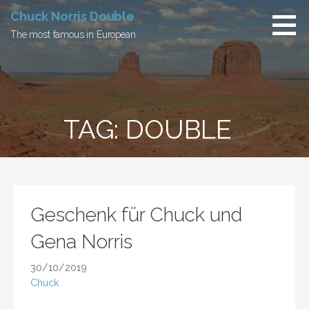
Skip
Chuck Norris Double
to
The most famous in European
content
TAG: DOUBLE
Geschenk für Chuck und
Gena Norris
30/10/2019
Chuck