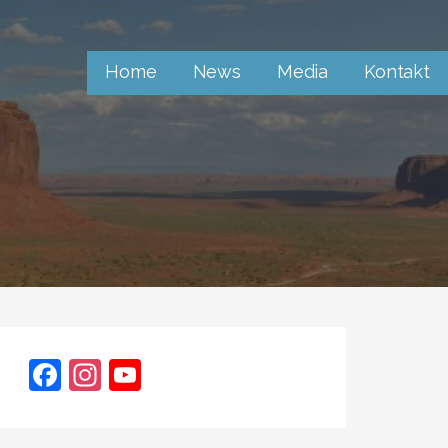
Home
News
Media
Kontakt
F
In
Y
a
st
o
c
a
u