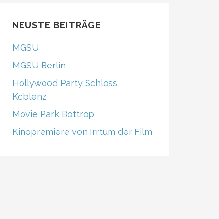
e
gr
T
b
a
u
NEUSTE BEITRÄGE
o
m
b
MGSU
o
e
MGSU Berlin
k
C
Hollywood Party Schloss
h
Koblenz
a
Movie Park Bottrop
n
Kinopremiere von Irrtum der Film
n
el