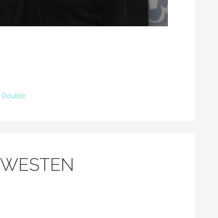
,
Double
ERWESTEN