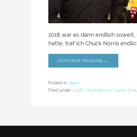
2018 war es dann endlich soweit,
hatte, traf ich Chuck Norris endlic
CONTINUE READING →
Posted in:
News
Filed under:
2018
,
Chuck Norris
,
Comic-Con