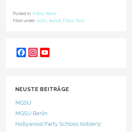
Posted in:
Fotos
,
News
Filed under:
2020
,
Aurich
,
Fotos
,
Kino
F
In
Y
a
st
o
c
a
u
e
gr
T
b
a
u
NEUSTE BEITRÄGE
o
m
b
MGSU
o
e
MGSU Berlin
k
C
Hollywood Party Schloss Koblenz
h