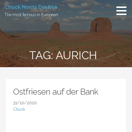
Skip
Chuck Norris Double
to
The most famous in European
content
TAG: AURICH
Ostfriesen auf der Bank
31/10/2020
Chuck