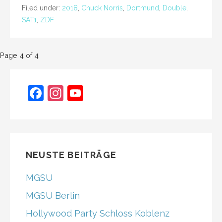
Filed under:
2018
,
Chuck Norris
,
Dortmund
,
Double
,
SAT1
,
ZDF
Post
Page 4 of 4
navigation
F
In
Y
a
st
o
c
a
u
e
gr
T
b
a
u
NEUSTE BEITRÄGE
o
m
b
MGSU
o
e
MGSU Berlin
k
C
Hollywood Party Schloss Koblenz
h