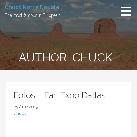
Skip
Chuck Norris Double
to
The most famous in European
content
AUTHOR: CHUCK
Fotos – Fan Expo Dallas
29/10/2019
Chuck