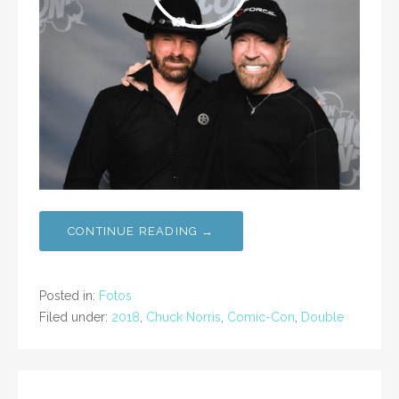
CONTINUE READING →
Posted in:
Fotos
Filed under:
2018
,
Chuck Norris
,
Comic-Con
,
Double